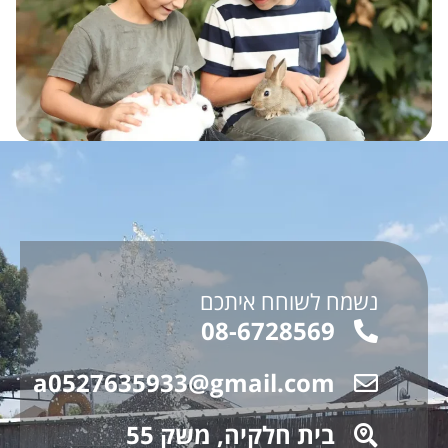
נשמח לשוחח איתכם
08-6728569
a0527635933@gmail.com
בית חלקיה, משק 55